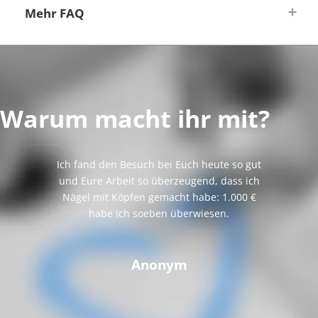
Mehr FAQ
Warum macht ihr mit?
Ich fand den Besuch bei Euch heute so gut
und Eure Arbeit so überzeugend, dass ich
Nägel mit Köpfen gemacht habe: 1.000 €
habe ich soeben überwiesen.
Anonym