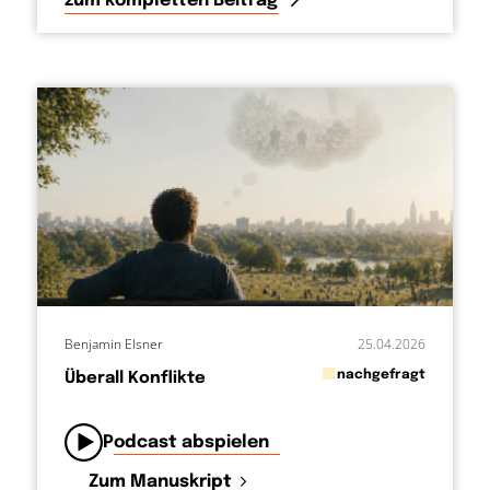
zum kompletten Beitrag
Benjamin Elsner
25.04.2026
in
nachgefragt
Überall Konflikte
von
Podcast abspielen
Zum Manuskript