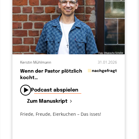
Kerstin Mühlmann
31.01.2026
in
Wenn der Pastor plötzlich
nachgefragt
kocht…
von
Podcast abspielen
Zum Manuskript
Friede, Freude, Eierkuchen – Das isses!