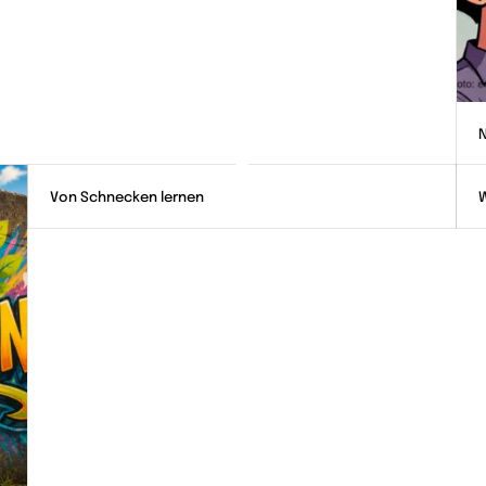
N
Von Schnecken lernen
W