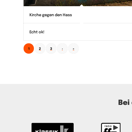
Kirche gegen den Hass
Echt ok!
1
2
3
›
»
Bei