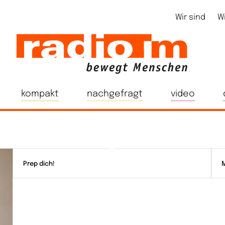
Wir sind
W
kompakt
nachgefragt
video
Prep dich!
M