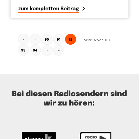
zum kompletten Beitrag
92
Seite 92 von 107
«
‹
90
91
93
94
›
»
Bei diesen Radiosendern sind
wir zu hören: