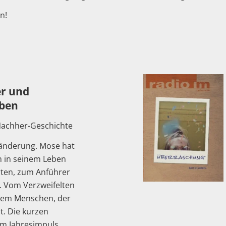
n!
r und
eben
Nachher-Geschichte
änderung. Mose hat
n in seinem Leben
rten, zum Anführer
. Vom Verzweifelten
inem Menschen, der
ut. Die kurzen
m Jahresimpuls