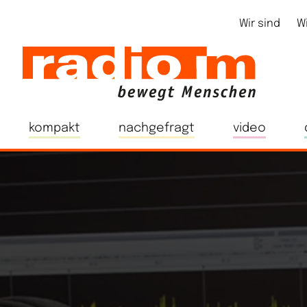
Wir sind
W
kompakt
nachgefragt
video