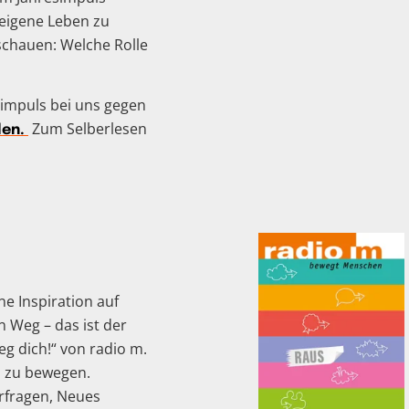
 eigene Leben zu
 schauen: Welche Rolle
simpuls bei uns gegen
Zum Selberlesen
len.
ne Inspiration auf
 Weg – das ist der
eg dich!“ von radio m.
h zu bewegen.
rfragen, Neues