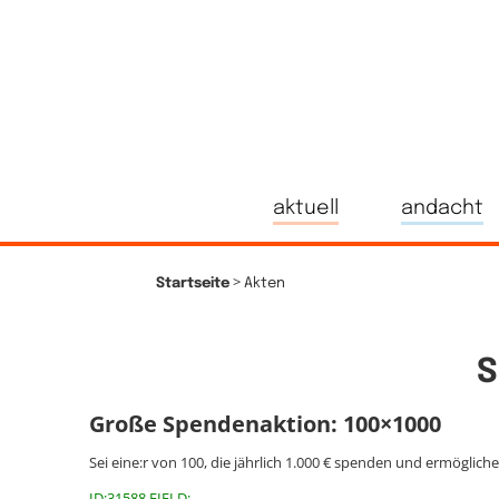
aktuell
andacht
>
Startseite
Akten
S
Große Spendenaktion: 100×1000
Sei eine:r von 100, die jährlich 1.000 € spenden und ermöglich
ID:31588 FIELD: