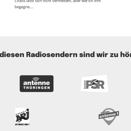
Chaos lässt sich nicht vermeiden, aber wie ich ihm
begegne,…
 diesen Radiosendern sind wir zu hö