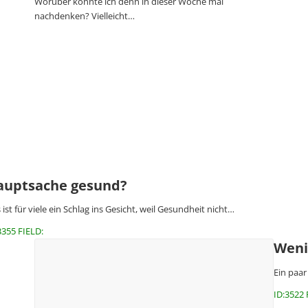
Worüber könnte ich denn in dieser Woche mal
nachdenken? Vielleicht…
auptsache gesund?
 ist für viele ein Schlag ins Gesicht, weil Gesundheit nicht…
3355 FIELD:
Wenig
Ein paar
ID:3522 