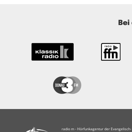
Bei
radio m ‐ Hörfunkagentur der Evangelisch-