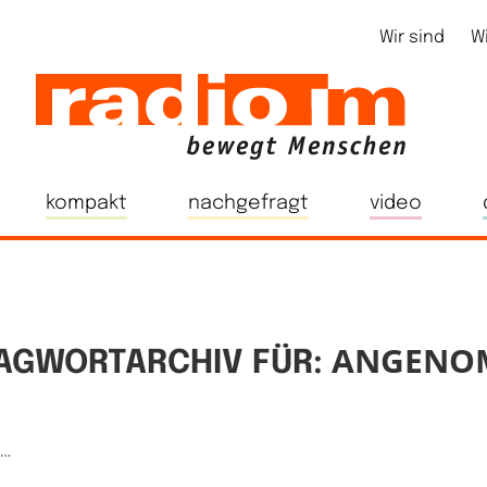
Wir sind
W
kompakt
nachgefragt
video
ANGENO
AGWORTARCHIV FÜR:
e…