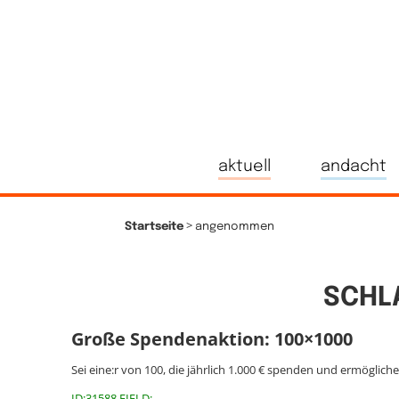
aktuell
andacht
>
Startseite
angenommen
SCHL
Große Spendenaktion: 100×1000
Sei eine:r von 100, die jährlich 1.000 € spenden und ermöglich
ID:31588 FIELD: