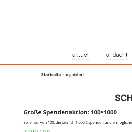
aktuell
andacht
>
Startseite
begeistert
SCH
Große Spendenaktion: 100×1000
Sei eine:r von 100, die jährlich 1.000 € spenden und ermöglich
ID:31588 FIELD: