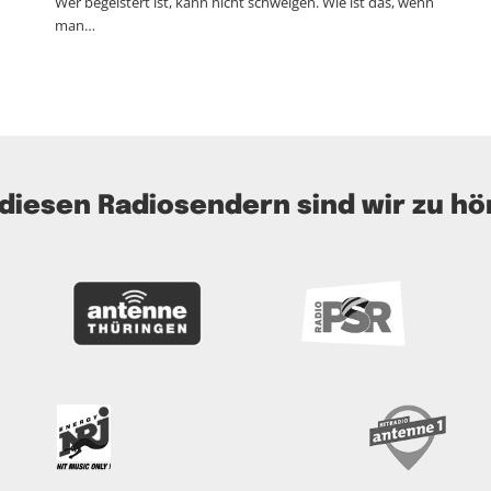
Wer begeistert ist, kann nicht schweigen. Wie ist das, wenn
man…
 diesen Radiosendern sind wir zu hö