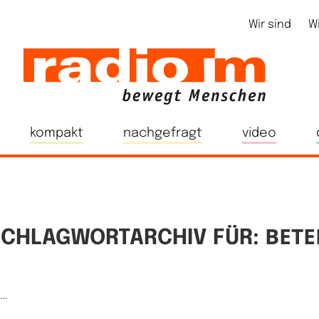
Wir sind
W
kompakt
nachgefragt
video
BETE
SCHLAGWORTARCHIV FÜR:
e…