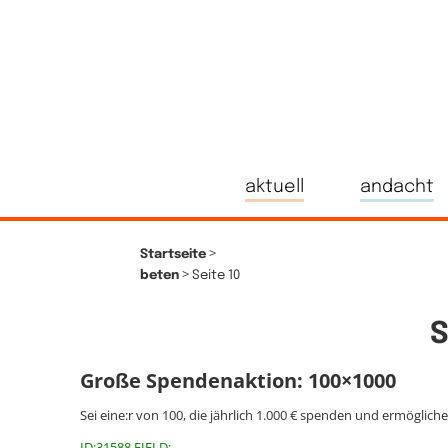
aktuell
andacht
>
Startseite
>
beten
Seite 10
Große Spendenaktion: 100×1000
Sei eine:r von 100, die jährlich 1.000 € spenden und ermöglich
ID:31588 FIELD: