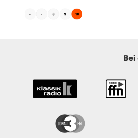
10
«
‹
8
9
Bei