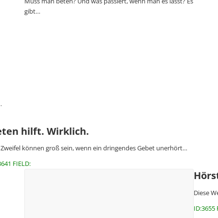
Muss man beten? Und was passiert, wenn man es lässt? Es
gibt…
…
ten hilft. Wirklich.
 Zweifel können groß sein, wenn ein dringendes Gebet unerhört…
3641 FIELD:
Hörs
Diese We
ID:3655 