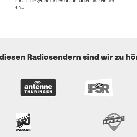
Für alle, die gerade für den Urlaub packen oder einfach
ein…
 diesen Radiosendern sind wir zu hö