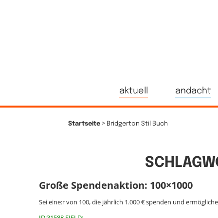
aktuell
andacht
>
Startseite
Bridgerton Stil Buch
SCHLAGWO
Große Spendenaktion: 100×1000
Sei eine:r von 100, die jährlich 1.000 € spenden und ermöglich
ID:31588 FIELD: