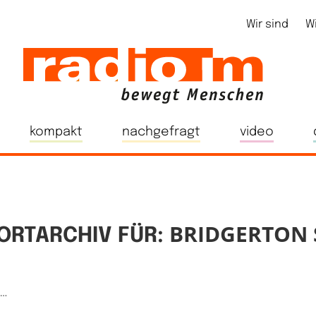
Wir sind
W
kompakt
nachgefragt
video
BRIDGERTON 
RTARCHIV FÜR:
e…