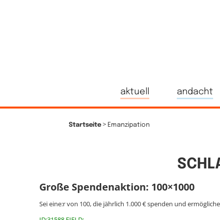
aktuell
andacht
>
Startseite
Emanzipation
SCHL
Große Spendenaktion: 100×1000
Sei eine:r von 100, die jährlich 1.000 € spenden und ermöglich
ID:31588 FIELD: