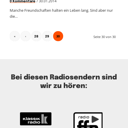
/
30.01.2014
0 Kommentare
Manche Freundschaften halten ein Leben lang. Sind aber nur
die…
30
Seite 30 von 30
«
‹
28
29
Bei diesen Radiosendern sind
wir zu hören: