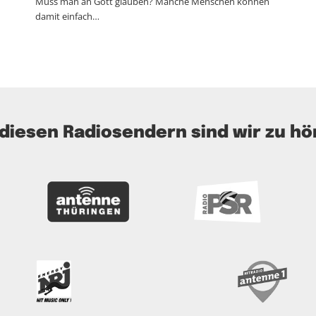
Muss man an Gott glauben? Manche Menschen können
damit einfach…
 diesen Radiosendern sind wir zu hö