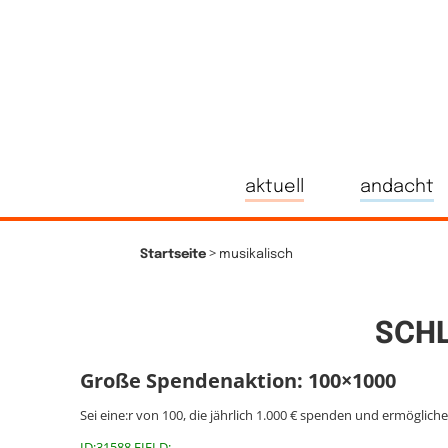
aktuell
andacht
>
Startseite
musikalisch
SCH
Große Spendenaktion: 100×1000
Sei eine:r von 100, die jährlich 1.000 € spenden und ermöglich
ID:31588 FIELD: