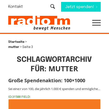
Kontakt
Jetzt spenden!
>
Startseite
>
mutter
Seite 3
SCHLAGWORTARCHIV
MUTTER
FÜR:
Große Spendenaktion: 100×1000
Sei eine:r von 100, die jährlich 1.000 € spenden und ermögliche…
ID:31588 FIELD: