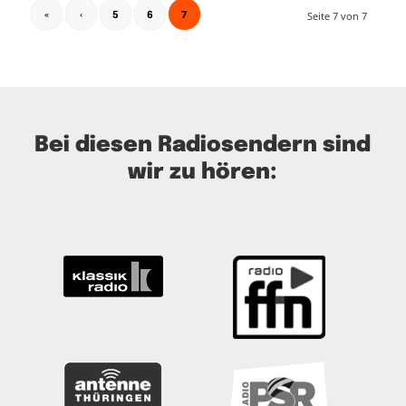
7
Seite 7 von 7
«
‹
5
6
Bei diesen Radiosendern sind
wir zu hören: