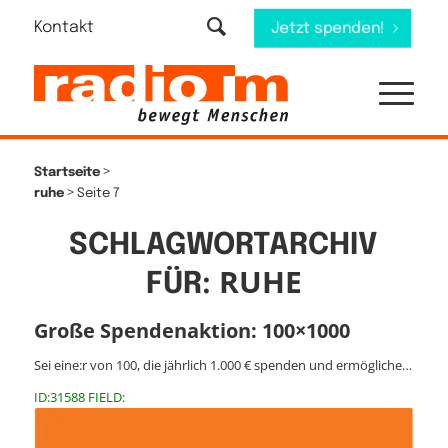
Kontakt
Jetzt spenden!
>
Startseite
>
ruhe
Seite 7
SCHLAGWORTARCHIV
RUHE
FÜR:
Große Spendenaktion: 100×1000
Sei eine:r von 100, die jährlich 1.000 € spenden und ermögliche…
ID:31588 FIELD: