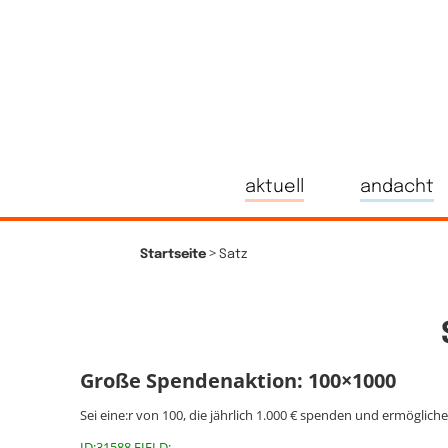
aktuell
andacht
>
Startseite
Satz
Große Spendenaktion: 100×1000
Sei eine:r von 100, die jährlich 1.000 € spenden und ermöglich
ID:31588 FIELD: