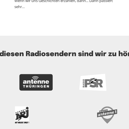
Wenn wir uns Geschichten erzählen, dann... Dann passiert
sehr…
 diesen Radiosendern sind wir zu hö