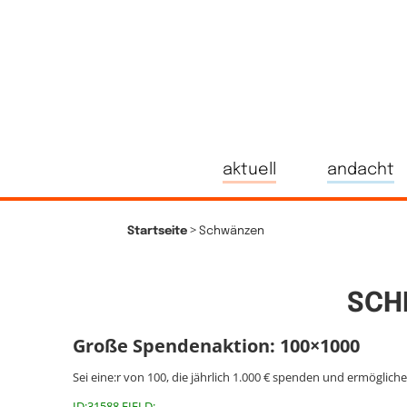
aktuell
andacht
>
Startseite
Schwänzen
SCH
Große Spendenaktion: 100×1000
Sei eine:r von 100, die jährlich 1.000 € spenden und ermöglich
ID:31588 FIELD: