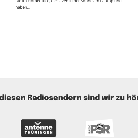
Die im Homeoffice, die sitzen in der Sonne am Laptop und
haben…
 diesen Radiosendern sind wir zu hö