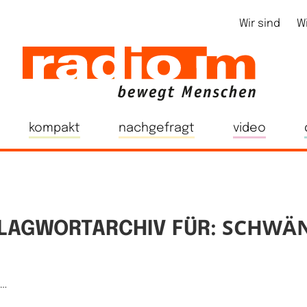
Wir sind
W
kompakt
nachgefragt
video
SCHWÄ
LAGWORTARCHIV FÜR:
e…