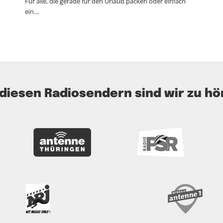
Für alle, die gerade für den Urlaub packen oder einfach
ein…
 diesen Radiosendern sind wir zu hö