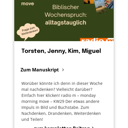
verreise. Den Mund aufmache, wenn es sonst
keiner tut. Ist das romantische Spinnerei von
Christen oder Umweltaktivisten? Ich denke,
auch das ist Nächstenliebe. Auch wenn sie
vielleicht erst mein Übernächster spürt.
Torsten, Jenny, Kim, Miguel
Zum Manuskript
Worüber könnte ich denn in dieser Woche
mal nachdenken? Vielleicht darüber?
Einfach hier klicken! radio m – monday
morning move – KW29 Der etwas andere
Impuls in Bild und Buchstabe. Zum
Nachdenken, Drandenken, Weiterdenken
und Teilen!