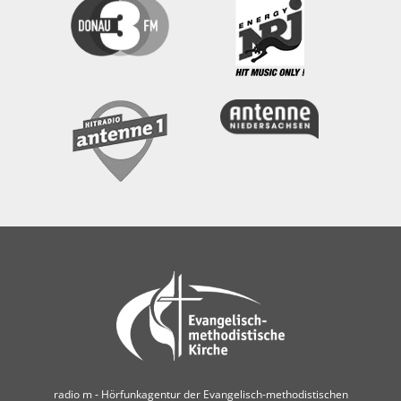
radio m ‐ Hörfunkagentur der Evangelisch-methodistischen