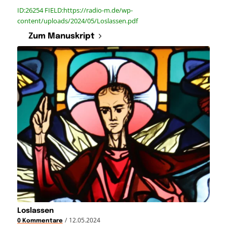
ID:26254 FIELD:https://radio-m.de/wp-
content/uploads/2024/05/Loslassen.pdf
Zum Manuskript
Loslassen
/
12.05.2024
0 Kommentare