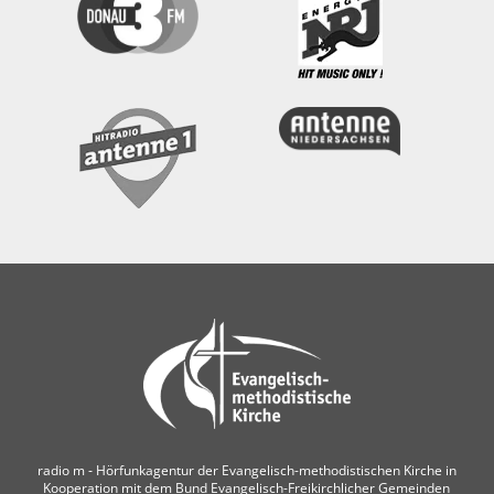
radio m ‐ Hörfunkagentur der Evangelisch-methodistischen Kirche in
Kooperation mit dem Bund Evangelisch-Freikirchlicher Gemeinden