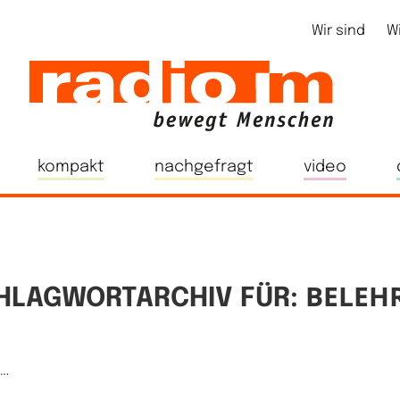
Wir sind
W
kompakt
nachgefragt
video
BELEH
HLAGWORTARCHIV FÜR:
e…