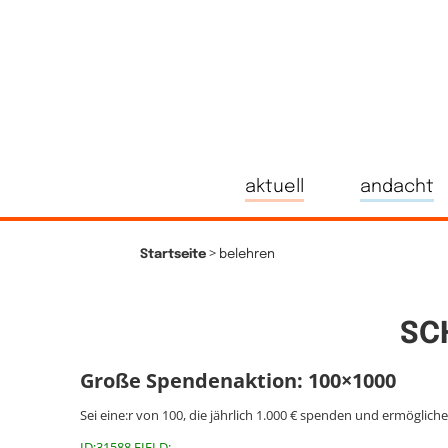
aktuell
andacht
>
Startseite
belehren
SC
Große Spendenaktion: 100×1000
Sei eine:r von 100, die jährlich 1.000 € spenden und ermöglich
ID:31588 FIELD: