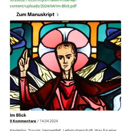
content/uploads/2024/04/Im-Blick.pdf
Zum Manuskript
Im Blick
/
14.04.2024
0 Kommentare
Kinderlos. Traurig. Verzweifelt. Leihmutterschaft. Was für eine…