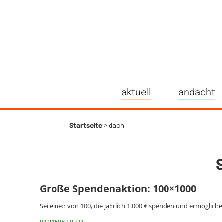
aktuell
andacht
>
Startseite
dach
Große Spendenaktion: 100×1000
Sei eine:r von 100, die jährlich 1.000 € spenden und ermöglich
ID:31588 FIELD: