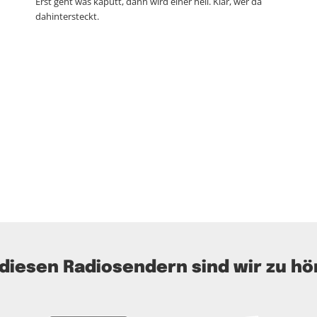
Erst geht was kaputt, dann wird einer heil. Klar, wer da
dahintersteckt.
 diesen Radiosendern sind wir zu hö