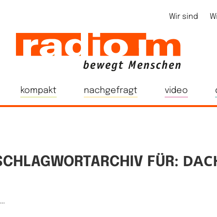
Wir sind
W
kompakt
nachgefragt
video
DAC
SCHLAGWORTARCHIV FÜR:
e…