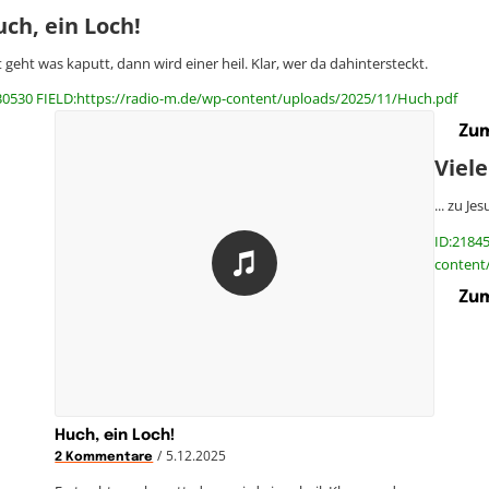
ch, ein Loch!
t geht was kaputt, dann wird einer heil. Klar, wer da dahintersteckt.
30530 FIELD:https://radio-m.de/wp-content/uploads/2025/11/Huch.pdf
Zum
Viel
... zu J
ID:21845
content
Zum
Huch, ein Loch!
/
5.12.2025
2 Kommentare