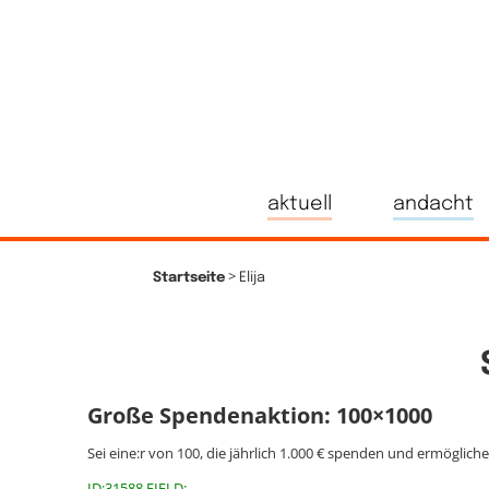
aktuell
andacht
>
Startseite
Elija
Große Spendenaktion: 100×1000
Sei eine:r von 100, die jährlich 1.000 € spenden und ermöglich
ID:31588 FIELD: