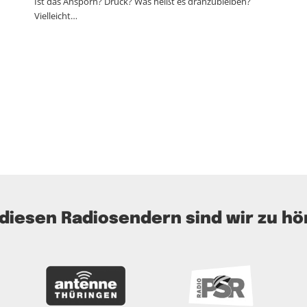
Ist das Ansporn? Druck? Was heißt es dranzubleiben?
Vielleicht…
 diesen Radiosendern sind wir zu hö