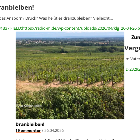
ranbleiben!
 das Ansporn? Druck? Was heißt es dranzubleiben? Vielleicht…
31337 FIELD:https://radio-m.de/wp-content/uploads/2026/04/klg_26-04-26.p
Zum
Verge
Im Vater
ID:23292
Dranbleiben!
/
26.04.2026
1 Kommentar