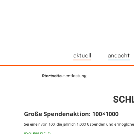
aktuell
andacht
>
Startseite
entlastung
SCH
Große Spendenaktion: 100×1000
Sei eine:r von 100, die jährlich 1.000 € spenden und ermöglich
ID:31588 FIELD: