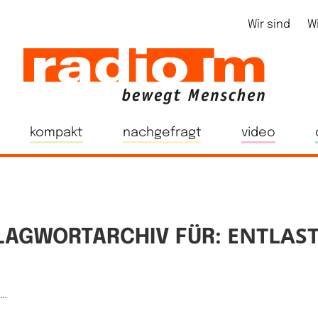
Wir sind
W
kompakt
nachgefragt
video
ENTLAS
LAGWORTARCHIV FÜR:
e…