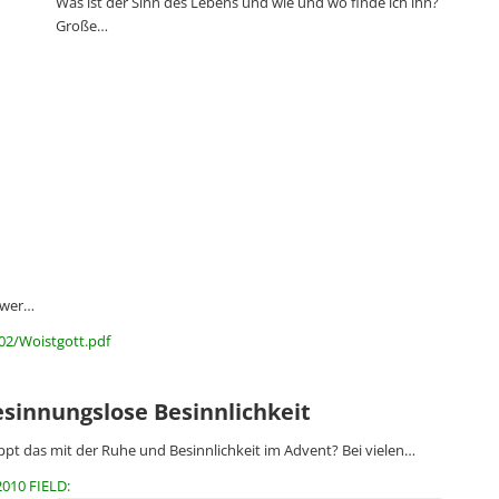
Was ist der Sinn des Lebens und wie und wo finde ich ihn?
Große…
 wer…
02/Woistgott.pdf
sinnungslose Besinnlichkeit
ppt das mit der Ruhe und Besinnlichkeit im Advent? Bei vielen…
2010 FIELD: