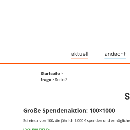
aktuell
andacht
>
Startseite
>
frage
Seite 2
S
Große Spendenaktion: 100×1000
Sei eine:r von 100, die jährlich 1.000 € spenden und ermöglich
ID:31588 FIELD: