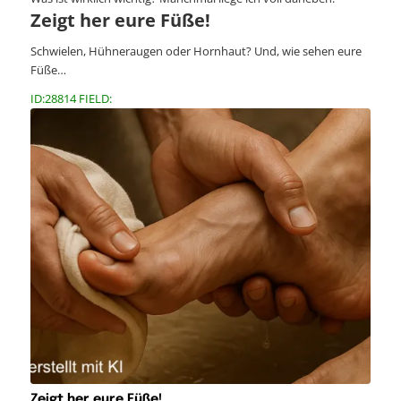
Zeigt her eure Füße!
Schwielen, Hühneraugen oder Hornhaut? Und, wie sehen eure
Füße…
ID:28814 FIELD:
Zeigt her eure Füße!