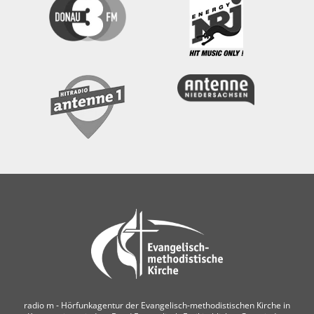
radio m ‐ Hörfunkagentur der Evangelisch-methodistischen Kirche in