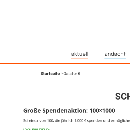
aktuell
andacht
>
Startseite
Galater 6
SC
Große Spendenaktion: 100×1000
Sei eine:r von 100, die jährlich 1.000 € spenden und ermöglich
ID:31588 FIELD: