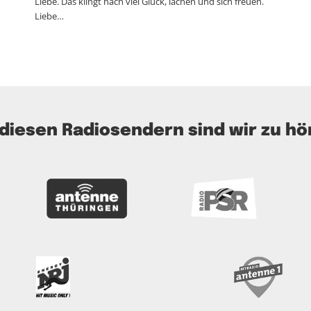
Liebe. Das klingt nach viel Glück, lachen und sich freuen.
Liebe…
 diesen Radiosendern sind wir zu hö