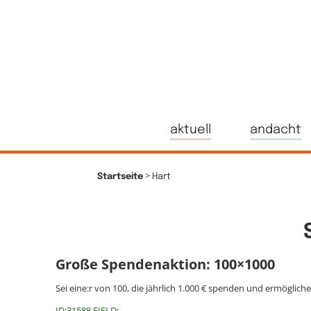
aktuell
andacht
>
Startseite
Hart
Große Spendenaktion: 100×1000
Sei eine:r von 100, die jährlich 1.000 € spenden und ermöglich
ID:31588 FIELD: