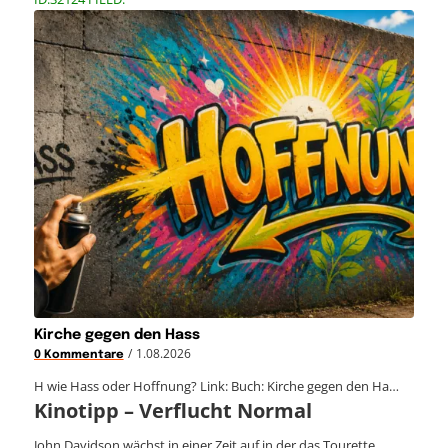
Kirche gegen den Hass
/
1.08.2026
0 Kommentare
H wie Hass oder Hoffnung? Link: Buch: Kirche gegen den Ha…
Kinotipp – Verflucht Normal
John Davidson wächst in einer Zeit auf in der das Tourette