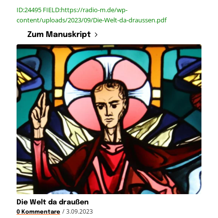
ID:24495 FIELD:https://radio-m.de/wp-
content/uploads/2023/09/Die-Welt-da-draussen.pdf
Zum Manuskript
Die Welt da draußen
/
3.09.2023
0 Kommentare