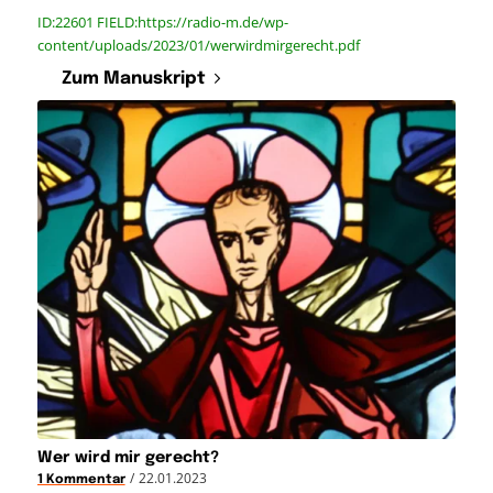
ID:22601 FIELD:https://radio-m.de/wp-
content/uploads/2023/01/werwirdmirgerecht.pdf
Zum Manuskript
Wer wird mir gerecht?
/
22.01.2023
1 Kommentar