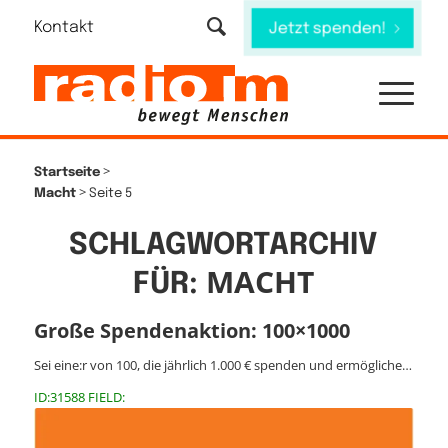
Kontakt
Jetzt spenden!
>
Startseite
>
Macht
Seite 5
SCHLAGWORTARCHIV
MACHT
FÜR:
Große Spendenaktion: 100×1000
Sei eine:r von 100, die jährlich 1.000 € spenden und ermögliche…
ID:31588 FIELD: