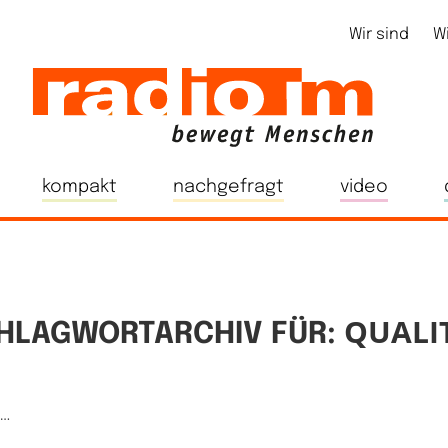
Wir sind
W
kompakt
nachgefragt
video
QUALI
HLAGWORTARCHIV FÜR:
e…