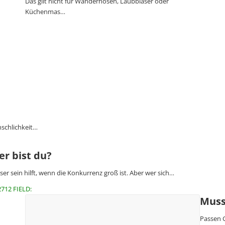
Das gilt nicht für Wanderhosen, Laubbläser oder
Küchenmas…
schlichkeit…
r bist du?
ser sein hilft, wenn die Konkurrenz groß ist. Aber wer sich…
2712 FIELD:
Muss
Passen 