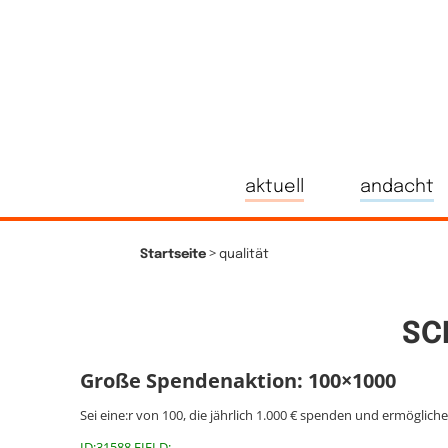
aktuell
andacht
>
Startseite
qualität
SC
Große Spendenaktion: 100×1000
Sei eine:r von 100, die jährlich 1.000 € spenden und ermöglich
ID:31588 FIELD: