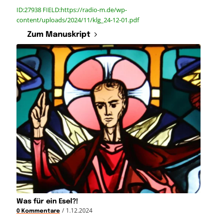
ID:27938 FIELD:https://radio-m.de/wp-
content/uploads/2024/11/klg_24-12-01.pdf
Zum Manuskript
Was für ein Esel?!
/
1.12.2024
0 Kommentare