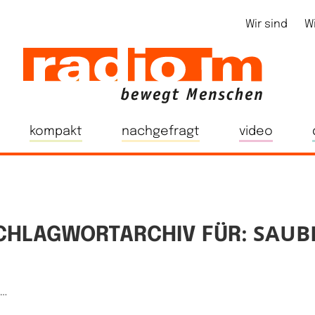
Wir sind
W
kompakt
nachgefragt
video
SAUB
CHLAGWORTARCHIV FÜR:
e…