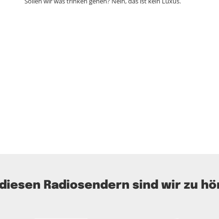
Sollen wir was trinken gehen? Nein, das ist kein Luxus.
 diesen Radiosendern sind wir zu hö