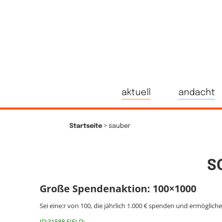
aktuell
andacht
>
Startseite
sauber
S
Große Spendenaktion: 100×1000
Sei eine:r von 100, die jährlich 1.000 € spenden und ermöglich
ID:31588 FIELD: