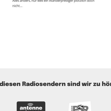
Alles anders, nur weil ein Wanderprediger plötzlich doch
nicht…
 diesen Radiosendern sind wir zu hö