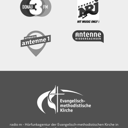
radio m ‐ Hörfunkagentur der Evangelisch-methodistischen Kirche in