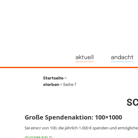
aktuell
andacht
>
Startseite
>
sterben
Seite 7
S
Große Spendenaktion: 100×1000
Sei eine:r von 100, die jährlich 1.000 € spenden und ermöglich
ID:31588 FIELD: