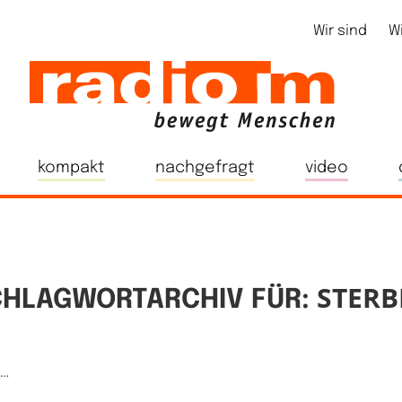
Wir sind
W
kompakt
nachgefragt
video
STERB
CHLAGWORTARCHIV FÜR:
e…