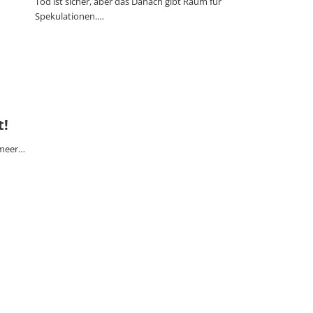
Tod ist sicher, aber das Danach gibt Raum für
Spekulationen.…
t!
lmeer…