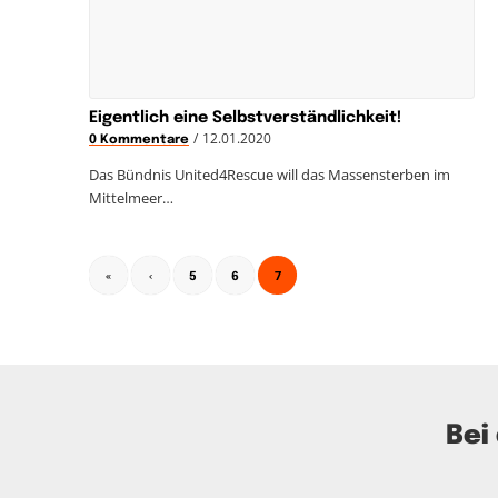
Eigentlich eine Selbstverständlichkeit!
/
12.01.2020
0 Kommentare
Das Bündnis United4Rescue will das Massensterben im
Mittelmeer…
7
«
‹
5
6
Bei