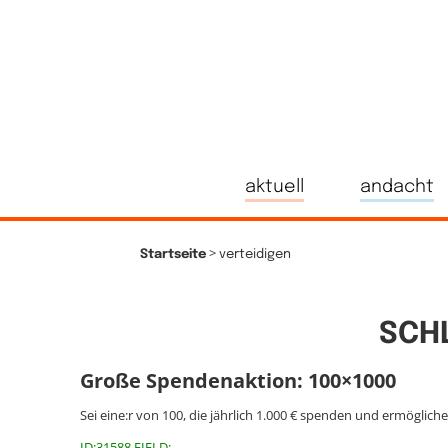
aktuell
andacht
>
Startseite
verteidigen
SCH
Große Spendenaktion: 100×1000
Sei eine:r von 100, die jährlich 1.000 € spenden und ermöglich
ID:31588 FIELD: