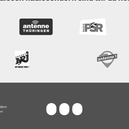
t dem
en