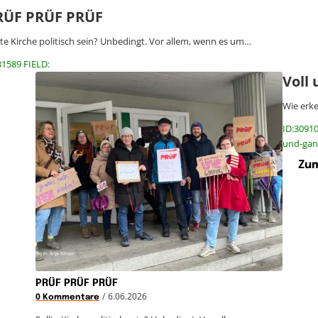
RÜF PRÜF PRÜF
lte Kirche politisch sein? Unbedingt. Vor allem, wenn es um…
31589 FIELD:
Voll
Wie erke
ID:30910
und-gan
Zum
PRÜF PRÜF PRÜF
/
6.06.2026
0 Kommentare