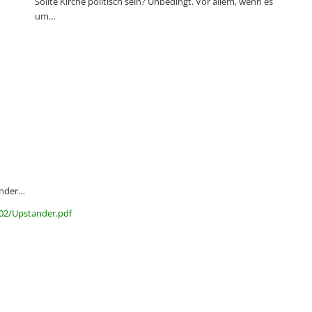
Sollte Kirche politisch sein? Unbedingt. Vor allem, wenn es
um…
ander…
/02/Upstander.pdf