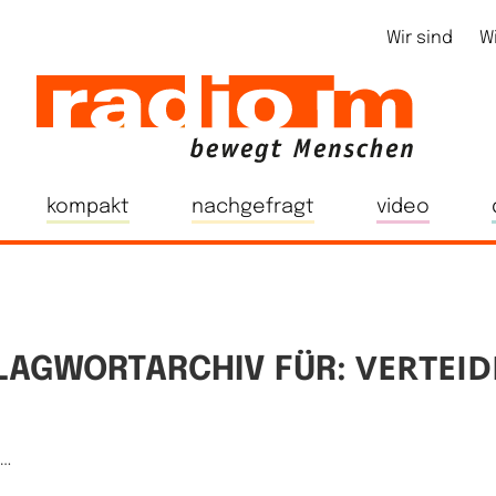
Wir sind
W
kompakt
nachgefragt
video
VERTEID
LAGWORTARCHIV FÜR:
e…