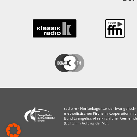
radio m ‐ Hörfunkagentur der Evangelisch-
methodistischen Kirche in Kooperation mi
Bund Evangelisch-Freikirchlicher Gemeind
(BEFG) im Auftrag der VEF.