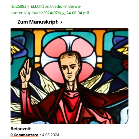
ID:26883 FIELD:https://radio-m.de/wp-
content/uploads/2024/07/klg_24-08-04.pdf
Zum Manuskript
Reisezeit
/
4.08.2024
0 Kommentare