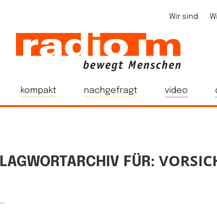
Wir sind
W
kompakt
nachgefragt
video
VORSIC
LAGWORTARCHIV FÜR:
e…