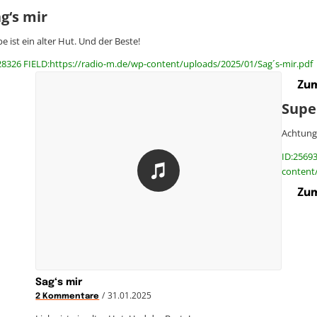
g‘s mir
be ist ein alter Hut. Und der Beste!
28326 FIELD:https://radio-m.de/wp-content/uploads/2025/01/Sag´s-mir.pdf
Zum
Supe
Achtung!
ID:25693
content
Zum
Sag‘s mir
/
31.01.2025
2 Kommentare