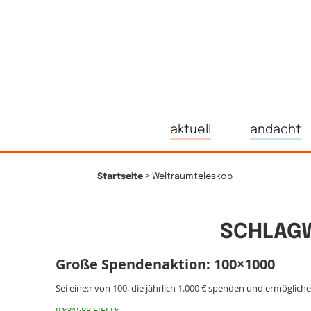
aktuell
andacht
>
Startseite
Weltraumteleskop
SCHLAGW
Große Spendenaktion: 100×1000
Sei eine:r von 100, die jährlich 1.000 € spenden und ermöglich
ID:31588 FIELD: