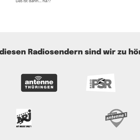
Das ist dann… hä??
 diesen Radiosendern sind wir zu hö