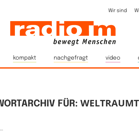
Wir sind
W
kompakt
nachgefragt
video
WELTRAUMT
ORTARCHIV FÜR:
e…