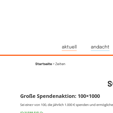
aktuell
andacht
>
Startseite
Zeiten
S
Große Spendenaktion: 100×1000
Sei eine:r von 100, die jährlich 1.000 € spenden und ermöglich
ID:31588 FIELD: