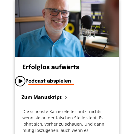
einfach ein schönes Bild. So stell ich mir
meine Beziehung zu Gott vor. Ich düse durchs
Leben und werde gehalten. Falle nicht vom
Brett, selbst wenn die Alltagswellen
hochschlagen und der Wind stürmisch wird.
Gott hält mich fest. Und wenn ich mich
umdrehe, dann lächelt er mich liebevoll an.
Ich bin ihm wichtig und ich darf ihm komplett
vertrauen. Für was Babyschwimmen alles
Erfolglos aufwärts
nützlich ist?
Podcast abspielen
Zum Manuskript
Die schönste Karriereleiter nützt nichts,
wenn sie an der falschen Stelle steht. Es
lohnt sich, vorher zu schauen. Und dann
mutig loszugehen, auch wenn es