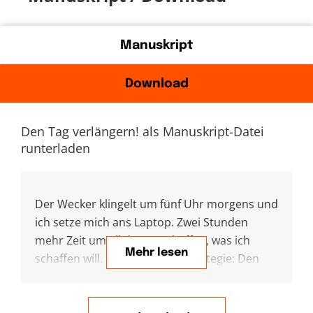
Manuskript
Download
Den Tag verlängern! als Manuskript-Datei
runterladen
Der Wecker klingelt um fünf Uhr morgens und
ich setze mich ans Laptop. Zwei Stunden
mehr Zeit um all das zu schaffen, was ich
Mehr lesen
schaffen will. Meine aktuelle Strategie: Den
Tag verlängern, um alles unterzukriegen. Klar!
Das bedeutet die Nacht zu verkürzen, aber
„schlafen kann ich immer noch, wenn ich tot