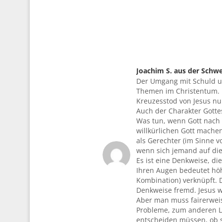
Joachim S. aus der Schwe
Der Umgang mit Schuld un
sagte:
Themen im Christentum. Di
Kreuzesstod von Jesus nu
Auch der Charakter Gotte
Was tun, wenn Gott nach G
willkürlichen Gott mache
als Gerechter (im Sinne 
wenn sich jemand auf die
Es ist eine Denkweise, di
Ihren Augen bedeutet hö
Kombination) verknüpft. D
Denkweise fremd. Jesus w
Aber man muss fairerweis
Probleme, zum anderen Le
entscheiden müssen, ob si