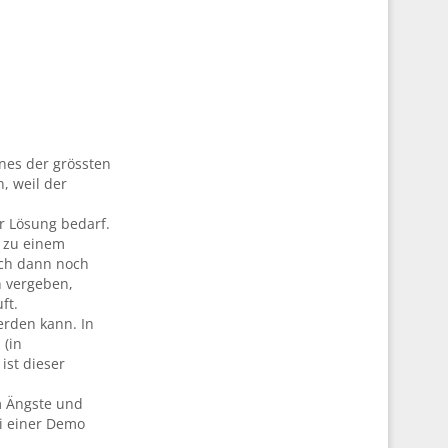
nes der grössten
, weil der
r Lösung bedarf.
t zu einem
ich dann noch
n vergeben,
ft.
erden kann. In
(in
ist dieser
m Ängste und
i einer Demo