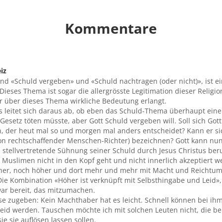
Kommentare
iz
d «Schuld vergeben» und «Schuld nachtragen (oder nicht)», ist ei
eses Thema ist sogar die allergrösste Legitimation dieser Religion
r über dieses Thema wirkliche Bedeutung erlangt.
s leitet sich daraus ab, ob eben das Schuld-Thema überhaupt eine
esetz töten müsste, aber Gott Schuld vergeben will. Soll sich Got
n, der heut mal so und morgen mal anders entscheidet? Kann er s
von rechtschaffender Menschen-Richter) bezeichnen? Gott kann nu
 stellvertretende Sühnung seiner Schuld durch Jesus Christus beru
e Muslimen nicht in den Kopf geht und nicht innerlich akzeptiert w
her, noch höher und dort mehr und mehr mit Macht und Reichtum 
ie Kombination «Höher ist verknüpft mit Selbsthingabe und Leid», 
ar bereit, das mitzumachen.
e zugeben: Kein Machthaber hat es leicht. Schnell können bei ih
id werden. Tauschen möchte ich mit solchen Leuten nicht, die be
e sie auflösen lassen sollen.